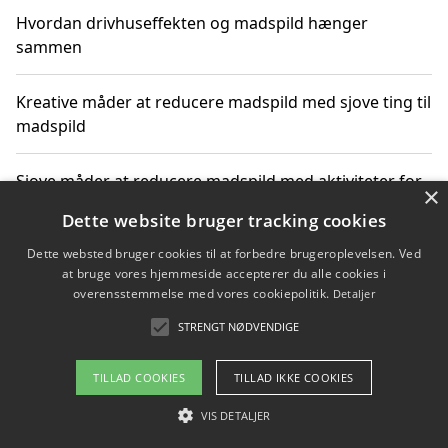
Hvordan drivhuseffekten og madspild hænger
sammen
Kreative måder at reducere madspild med sjove ting til
madspild
Sjove måder at reducere madspild med aktiviteter for
×
hele familien
Dette website bruger tracking cookies
Dette websted bruger cookies til at forbedre brugeroplevelsen. Ved
Hvor finder jeg nemme måltidskasser i Vejle
at bruge vores hjemmeside accepterer du alle cookies i
overensstemmelse med vores cookiepolitik.
Detaljer
STRENGT NØDVENDIGE
Copyright 2026 - Pilanto Aps
TILLAD COOKIES
TILLAD IKKE COOKIES
Om / kontakt
Blog
Betingelser
VIS DETALJER