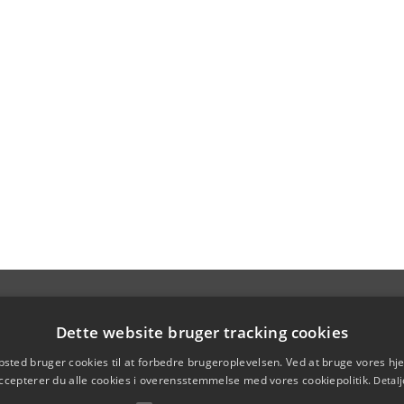
Dette website bruger tracking cookies
sted bruger cookies til at forbedre brugeroplevelsen. Ved at bruge vores 
ccepterer du alle cookies i overensstemmelse med vores cookiepolitik.
Detalj