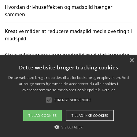
Hvordan drivhuseffekten og madspild hænger
sammen
Kreative måder at reducere madspild med sjove ting til
madspild
Sjove måder at reducere madspild med aktiviteter for
×
hele familien
Dette website bruger tracking cookies
Dette websted bruger cookies til at forbedre brugeroplevelsen. Ved
Hvor finder jeg nemme måltidskasser i Vejle
at bruge vores hjemmeside accepterer du alle cookies i
overensstemmelse med vores cookiepolitik.
Detaljer
STRENGT NØDVENDIGE
Copyright 2026 - Pilanto Aps
TILLAD COOKIES
TILLAD IKKE COOKIES
Om / kontakt
Blog
Betingelser
VIS DETALJER