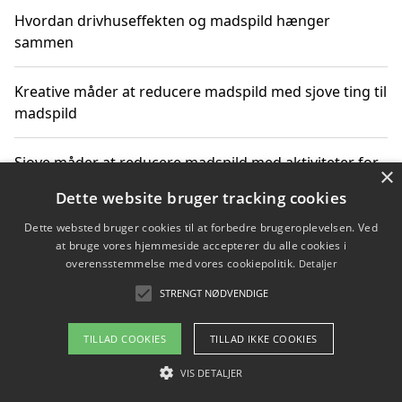
Hvordan drivhuseffekten og madspild hænger
sammen
Kreative måder at reducere madspild med sjove ting til
madspild
Sjove måder at reducere madspild med aktiviteter for
×
hele familien
Dette website bruger tracking cookies
Dette websted bruger cookies til at forbedre brugeroplevelsen. Ved
Hvor finder jeg nemme måltidskasser i Vejle
at bruge vores hjemmeside accepterer du alle cookies i
overensstemmelse med vores cookiepolitik.
Detaljer
STRENGT NØDVENDIGE
Copyright 2026 - Pilanto Aps
TILLAD COOKIES
TILLAD IKKE COOKIES
Om / kontakt
Blog
Betingelser
VIS DETALJER