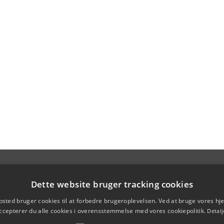
Dette website bruger tracking cookies
sted bruger cookies til at forbedre brugeroplevelsen. Ved at bruge vores 
ccepterer du alle cookies i overensstemmelse med vores cookiepolitik.
Detalj