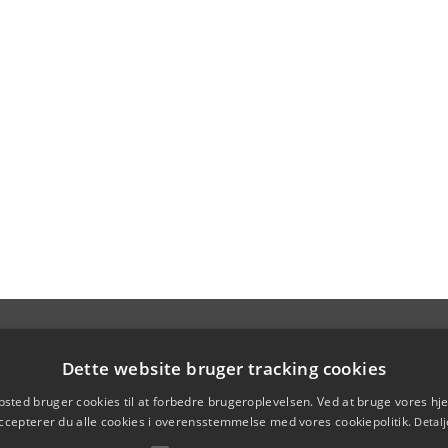
Dette website bruger tracking cookies
sted bruger cookies til at forbedre brugeroplevelsen. Ved at bruge vores 
ccepterer du alle cookies i overensstemmelse med vores cookiepolitik.
Detalj