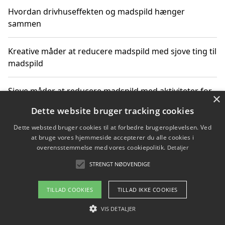
Hvordan drivhuseffekten og madspild hænger
sammen
Kreative måder at reducere madspild med sjove ting til
madspild
Sjove måder at reducere madspild med aktiviteter for
×
hele familien
Dette website bruger tracking cookies
Dette websted bruger cookies til at forbedre brugeroplevelsen. Ved
Hvor finder jeg nemme måltidskasser i Vejle
at bruge vores hjemmeside accepterer du alle cookies i
overensstemmelse med vores cookiepolitik.
Detaljer
STRENGT NØDVENDIGE
Copyright 2026 - Pilanto Aps
TILLAD COOKIES
TILLAD IKKE COOKIES
Om / kontakt
Blog
Betingelser
VIS DETALJER