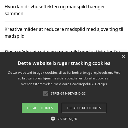
Hvordan drivhuseffekten og madspild hænger
sammen
Kreative måder at reducere madspild med sjove ting til
madspild
Sjove måder at reducere madspild med aktiviteter for
×
hele familien
Dette website bruger tracking cookies
Dette websted bruger cookies til at forbedre brugeroplevelsen. Ved
Hvor finder jeg nemme måltidskasser i Vejle
at bruge vores hjemmeside accepterer du alle cookies i
overensstemmelse med vores cookiepolitik.
Detaljer
STRENGT NØDVENDIGE
Copyright 2026 - Pilanto Aps
TILLAD COOKIES
TILLAD IKKE COOKIES
Om / kontakt
Blog
Betingelser
VIS DETALJER