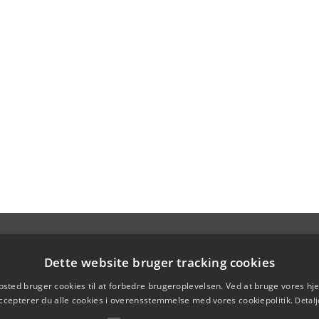
Dette website bruger tracking cookies
sted bruger cookies til at forbedre brugeroplevelsen. Ved at bruge vores 
ccepterer du alle cookies i overensstemmelse med vores cookiepolitik.
Detalj