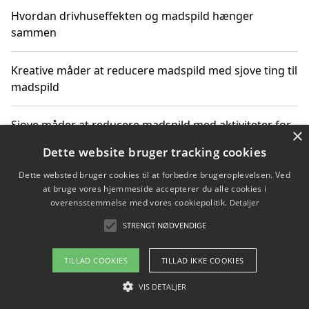
Hvordan drivhuseffekten og madspild hænger
sammen
Kreative måder at reducere madspild med sjove ting til
madspild
Sjove måder at reducere madspild med aktiviteter for
×
hele familien
Dette website bruger tracking cookies
Dette websted bruger cookies til at forbedre brugeroplevelsen. Ved
Hvor finder jeg nemme måltidskasser i Vejle
at bruge vores hjemmeside accepterer du alle cookies i
overensstemmelse med vores cookiepolitik.
Detaljer
STRENGT NØDVENDIGE
Copyright 2026 - Pilanto Aps
TILLAD COOKIES
TILLAD IKKE COOKIES
Om / kontakt
Blog
Betingelser
VIS DETALJER