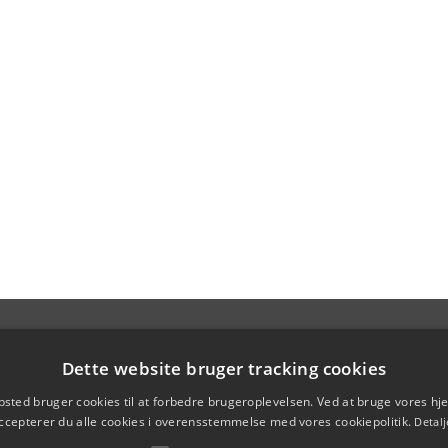
Dette website bruger tracking cookies
sted bruger cookies til at forbedre brugeroplevelsen. Ved at bruge vores 
ccepterer du alle cookies i overensstemmelse med vores cookiepolitik.
Detalj