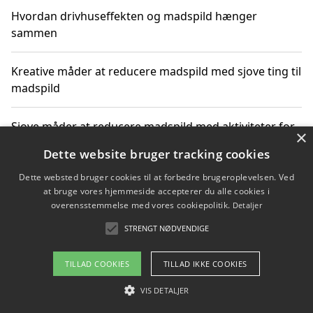
Hvordan drivhuseffekten og madspild hænger
sammen
Kreative måder at reducere madspild med sjove ting til
madspild
Sjove måder at reducere madspild med aktiviteter for
×
hele familien
Dette website bruger tracking cookies
Dette websted bruger cookies til at forbedre brugeroplevelsen. Ved
Hvor finder jeg nemme måltidskasser i Vejle
at bruge vores hjemmeside accepterer du alle cookies i
overensstemmelse med vores cookiepolitik.
Detaljer
STRENGT NØDVENDIGE
Copyright 2026 - Pilanto Aps
TILLAD COOKIES
TILLAD IKKE COOKIES
Om / kontakt
Blog
Betingelser
VIS DETALJER