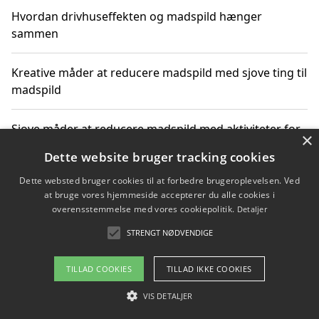
Hvordan drivhuseffekten og madspild hænger
sammen
Kreative måder at reducere madspild med sjove ting til
madspild
Sjove måder at reducere madspild med aktiviteter for
×
hele familien
Dette website bruger tracking cookies
Dette websted bruger cookies til at forbedre brugeroplevelsen. Ved
Hvor finder jeg nemme måltidskasser i Vejle
at bruge vores hjemmeside accepterer du alle cookies i
overensstemmelse med vores cookiepolitik.
Detaljer
STRENGT NØDVENDIGE
Copyright 2026 - Pilanto Aps
TILLAD COOKIES
TILLAD IKKE COOKIES
Om / kontakt
Blog
Betingelser
VIS DETALJER