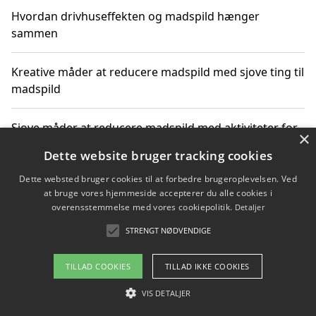
Hvordan drivhuseffekten og madspild hænger
sammen
Kreative måder at reducere madspild med sjove ting til
madspild
Sjove måder at reducere madspild med aktiviteter for
×
hele familien
Dette website bruger tracking cookies
Dette websted bruger cookies til at forbedre brugeroplevelsen. Ved
Hvor finder jeg nemme måltidskasser i Vejle
at bruge vores hjemmeside accepterer du alle cookies i
overensstemmelse med vores cookiepolitik.
Detaljer
STRENGT NØDVENDIGE
Copyright 2026 - Pilanto Aps
TILLAD COOKIES
TILLAD IKKE COOKIES
Om / kontakt
Blog
Betingelser
VIS DETALJER