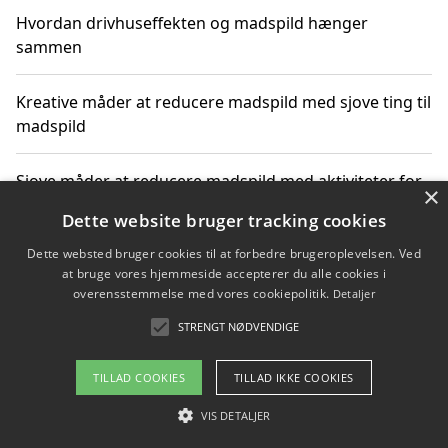
Hvordan drivhuseffekten og madspild hænger
sammen
Kreative måder at reducere madspild med sjove ting til
madspild
Sjove måder at reducere madspild med aktiviteter for
×
hele familien
Dette website bruger tracking cookies
Dette websted bruger cookies til at forbedre brugeroplevelsen. Ved
Hvor finder jeg nemme måltidskasser i Vejle
at bruge vores hjemmeside accepterer du alle cookies i
overensstemmelse med vores cookiepolitik.
Detaljer
STRENGT NØDVENDIGE
Copyright 2026 - Pilanto Aps
TILLAD COOKIES
TILLAD IKKE COOKIES
Om / kontakt
Blog
Betingelser
VIS DETALJER