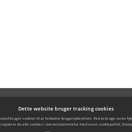
Dette website bruger tracking cookies
sted bruger cookies til at forbedre brugeroplevelsen. Ved at bruge vores 
ccepterer du alle cookies i overensstemmelse med vores cookiepolitik.
Detalj