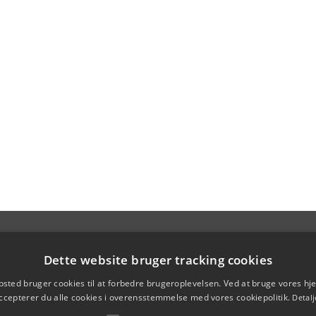
Dette website bruger tracking cookies
sted bruger cookies til at forbedre brugeroplevelsen. Ved at bruge vores 
ccepterer du alle cookies i overensstemmelse med vores cookiepolitik.
Detalj