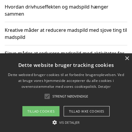
Hvordan drivhuseffekten og madspild hænger
sammen
Kreative måder at reducere madspild med sjove ting til
madspild
Sjove måder at reducere madspild med aktiviteter for
×
hele familien
Dette website bruger tracking cookies
Dette websted bruger cookies til at forbedre brugeroplevelsen. Ved
Hvor finder jeg nemme måltidskasser i Vejle
at bruge vores hjemmeside accepterer du alle cookies i
overensstemmelse med vores cookiepolitik.
Detaljer
STRENGT NØDVENDIGE
Copyright 2026 - Pilanto Aps
TILLAD COOKIES
TILLAD IKKE COOKIES
Om / kontakt
Blog
Betingelser
VIS DETALJER