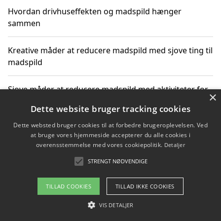
Hvordan drivhuseffekten og madspild hænger
sammen
Kreative måder at reducere madspild med sjove ting til
madspild
Sjove måder at reducere madspild med aktiviteter for
×
hele familien
Dette website bruger tracking cookies
Dette websted bruger cookies til at forbedre brugeroplevelsen. Ved
Hvor finder jeg nemme måltidskasser i Vejle
at bruge vores hjemmeside accepterer du alle cookies i
overensstemmelse med vores cookiepolitik.
Detaljer
STRENGT NØDVENDIGE
Copyright 2026 - Pilanto Aps
TILLAD COOKIES
TILLAD IKKE COOKIES
Om / kontakt
Blog
Betingelser
VIS DETALJER