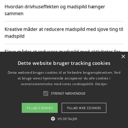
Hvordan drivhuseffekten og madspild hænger
sammen
Kreative måder at reducere madspild med sjove ting til
madspild
Sjove måder at reducere madspild med aktiviteter for
×
hele familien
Dette website bruger tracking cookies
Dette websted bruger cookies til at forbedre brugeroplevelsen. Ved
Hvor finder jeg nemme måltidskasser i Vejle
at bruge vores hjemmeside accepterer du alle cookies i
overensstemmelse med vores cookiepolitik.
Detaljer
STRENGT NØDVENDIGE
Copyright 2026 - Pilanto Aps
TILLAD COOKIES
TILLAD IKKE COOKIES
Om / kontakt
Blog
Betingelser
VIS DETALJER