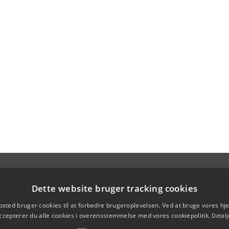
Dette website bruger tracking cookies
sted bruger cookies til at forbedre brugeroplevelsen. Ved at bruge vores 
ccepterer du alle cookies i overensstemmelse med vores cookiepolitik.
Detalj