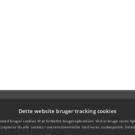
Dette website bruger tracking cookies
sted bruger cookies til at forbedre brugeroplevelsen. Ved at bruge vores 
ccepterer du alle cookies i overensstemmelse med vores cookiepolitik.
Detalj