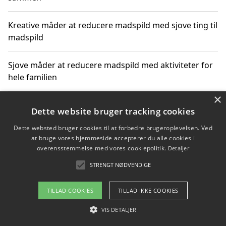
Kreative måder at reducere madspild med sjove ting til
madspild
Sjove måder at reducere madspild med aktiviteter for
hele familien
×
Hvor finder jeg nemme måltidskasser i Vejle
Dette website bruger tracking cookies
Dette websted bruger cookies til at forbedre brugeroplevelsen. Ved
at bruge vores hjemmeside accepterer du alle cookies i
overensstemmelse med vores cookiepolitik.
Detaljer
Copyright 2026 - Pilanto Aps
STRENGT NØDVENDIGE
Om / kontakt
Blog
Betingelser
TILLAD COOKIES
TILLAD IKKE COOKIES
VIS DETALJER