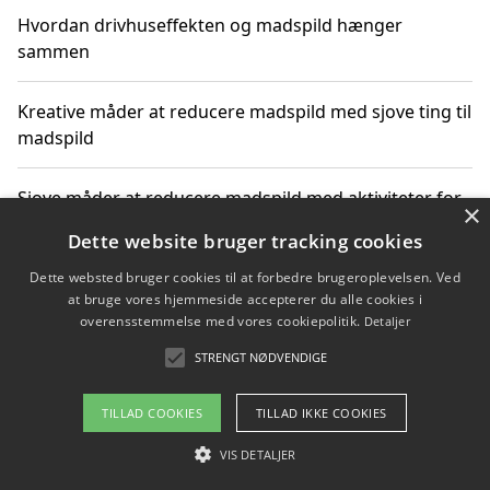
Hvordan drivhuseffekten og madspild hænger
sammen
Kreative måder at reducere madspild med sjove ting til
madspild
Sjove måder at reducere madspild med aktiviteter for
×
hele familien
Dette website bruger tracking cookies
Dette websted bruger cookies til at forbedre brugeroplevelsen. Ved
Hvor finder jeg nemme måltidskasser i Vejle
at bruge vores hjemmeside accepterer du alle cookies i
overensstemmelse med vores cookiepolitik.
Detaljer
STRENGT NØDVENDIGE
Copyright 2026 - Pilanto Aps
TILLAD COOKIES
TILLAD IKKE COOKIES
Om / kontakt
Blog
Betingelser
VIS DETALJER