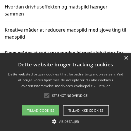
Hvordan drivhuseffekten og madspild hænger
sammen
Kreative måder at reducere madspild med sjove ting til
madspild
Sjove måder at reducere madspild med aktiviteter for
×
hele familien
Dette website bruger tracking cookies
Dette websted bruger cookies til at forbedre brugeroplevelsen. Ved
Hvor finder jeg nemme måltidskasser i Vejle
at bruge vores hjemmeside accepterer du alle cookies i
overensstemmelse med vores cookiepolitik.
Detaljer
STRENGT NØDVENDIGE
Copyright 2026 - Pilanto Aps
TILLAD COOKIES
TILLAD IKKE COOKIES
Om / kontakt
Blog
Betingelser
VIS DETALJER