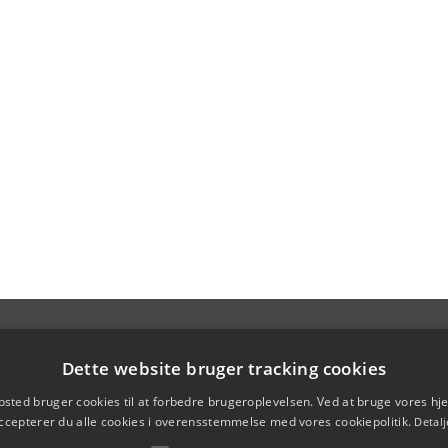
Dette website bruger tracking cookies
sted bruger cookies til at forbedre brugeroplevelsen. Ved at bruge vores 
ccepterer du alle cookies i overensstemmelse med vores cookiepolitik.
Detalj