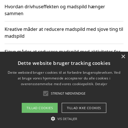
Hvordan drivhuseffekten og madspild hænger
sammen
Kreative måder at reducere madspild med sjove ting til
madspild
Sjove måder at reducere madspild med aktiviteter for
×
hele familien
Dette website bruger tracking cookies
Dette websted bruger cookies til at forbedre brugeroplevelsen. Ved
Hvor finder jeg nemme måltidskasser i Vejle
at bruge vores hjemmeside accepterer du alle cookies i
overensstemmelse med vores cookiepolitik.
Detaljer
STRENGT NØDVENDIGE
Copyright 2026 - Pilanto Aps
TILLAD COOKIES
TILLAD IKKE COOKIES
Om / kontakt
Blog
Betingelser
VIS DETALJER