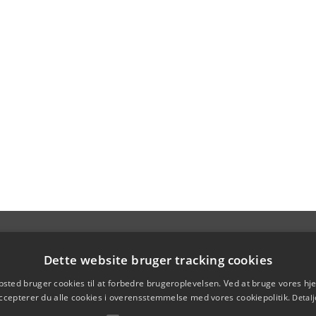
Dette website bruger tracking cookies
sted bruger cookies til at forbedre brugeroplevelsen. Ved at bruge vores 
ccepterer du alle cookies i overensstemmelse med vores cookiepolitik.
Detalj