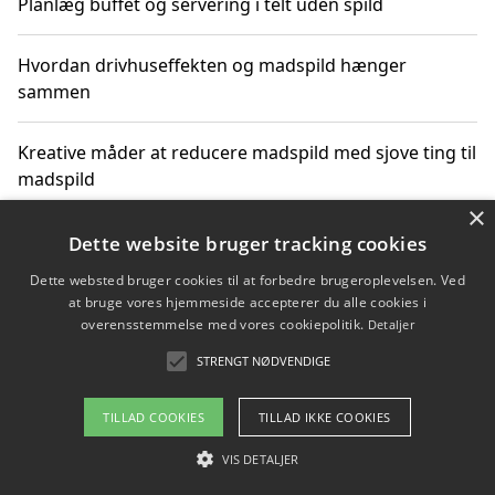
Planlæg buffet og servering i telt uden spild
Hvordan drivhuseffekten og madspild hænger
sammen
Kreative måder at reducere madspild med sjove ting til
madspild
×
Sjove måder at reducere madspild med aktiviteter for
Dette website bruger tracking cookies
hele familien
Dette websted bruger cookies til at forbedre brugeroplevelsen. Ved
at bruge vores hjemmeside accepterer du alle cookies i
Hvor finder jeg nemme måltidskasser i Vejle
overensstemmelse med vores cookiepolitik.
Detaljer
STRENGT NØDVENDIGE
TILLAD COOKIES
TILLAD IKKE COOKIES
Copyright 2026 - Pilanto Aps
Om / kontakt
VIS DETALJER
Blog
Betingelser