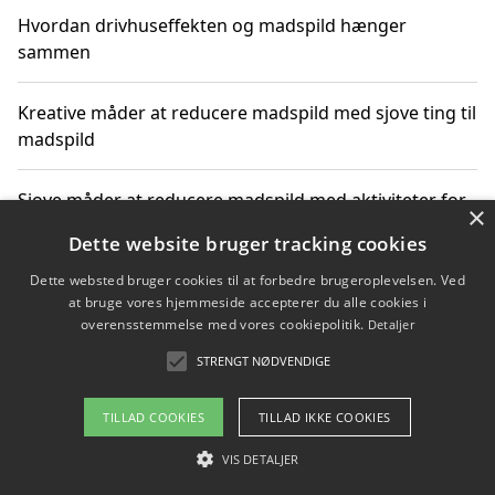
Hvordan drivhuseffekten og madspild hænger
sammen
Kreative måder at reducere madspild med sjove ting til
madspild
Sjove måder at reducere madspild med aktiviteter for
×
hele familien
Dette website bruger tracking cookies
Dette websted bruger cookies til at forbedre brugeroplevelsen. Ved
Hvor finder jeg nemme måltidskasser i Vejle
at bruge vores hjemmeside accepterer du alle cookies i
overensstemmelse med vores cookiepolitik.
Detaljer
STRENGT NØDVENDIGE
Copyright 2026 - Pilanto Aps
TILLAD COOKIES
TILLAD IKKE COOKIES
Om / kontakt
Blog
Betingelser
VIS DETALJER