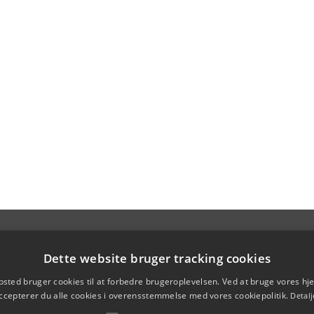
Dette website bruger tracking cookies
sted bruger cookies til at forbedre brugeroplevelsen. Ved at bruge vores 
ccepterer du alle cookies i overensstemmelse med vores cookiepolitik.
Detalj