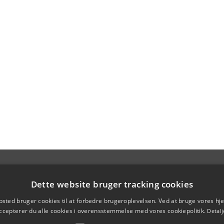
Dette website bruger tracking cookies
sted bruger cookies til at forbedre brugeroplevelsen. Ved at bruge vores 
ccepterer du alle cookies i overensstemmelse med vores cookiepolitik.
Detalj