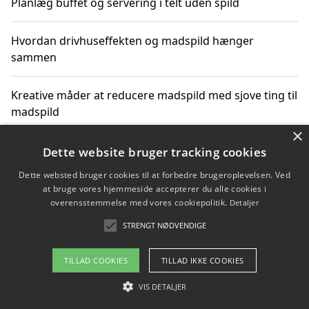
Planlæg buffet og servering i telt uden spild
Hvordan drivhuseffekten og madspild hænger
sammen
Kreative måder at reducere madspild med sjove ting til
madspild
×
Sjove måder at reducere madspild med aktiviteter for
Dette website bruger tracking cookies
hele familien
Dette websted bruger cookies til at forbedre brugeroplevelsen. Ved
at bruge vores hjemmeside accepterer du alle cookies i
Hvor finder jeg nemme måltidskasser i Vejle
overensstemmelse med vores cookiepolitik.
Detaljer
STRENGT NØDVENDIGE
TILLAD COOKIES
TILLAD IKKE COOKIES
Copyright 2026 - Pilanto Aps
Om / kontakt
VIS DETALJER
Blog
Betingelser