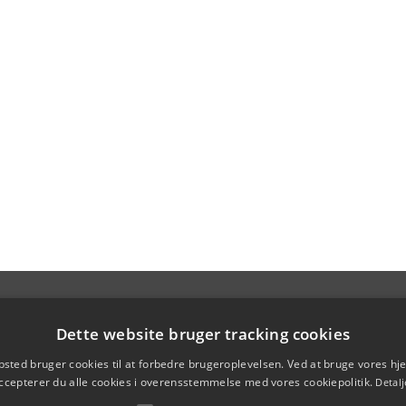
Dette website bruger tracking cookies
sted bruger cookies til at forbedre brugeroplevelsen. Ved at bruge vores 
ccepterer du alle cookies i overensstemmelse med vores cookiepolitik.
Detalj