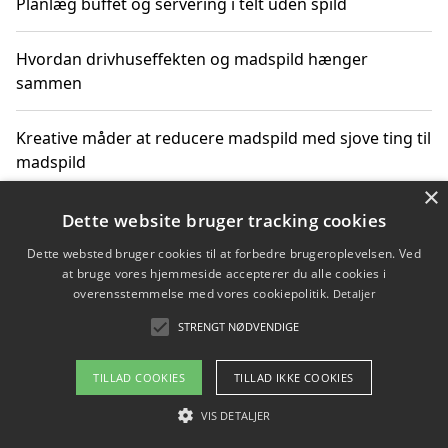
Planlæg buffet og servering i telt uden spild
Hvordan drivhuseffekten og madspild hænger
sammen
Kreative måder at reducere madspild med sjove ting til
madspild
×
Sjove måder at reducere madspild med aktiviteter for
Dette website bruger tracking cookies
hele familien
Dette websted bruger cookies til at forbedre brugeroplevelsen. Ved
at bruge vores hjemmeside accepterer du alle cookies i
Hvor finder jeg nemme måltidskasser i Vejle
overensstemmelse med vores cookiepolitik.
Detaljer
STRENGT NØDVENDIGE
TILLAD COOKIES
TILLAD IKKE COOKIES
Copyright 2026 - Pilanto Aps
Om / kontakt
VIS DETALJER
Blog
Betingelser