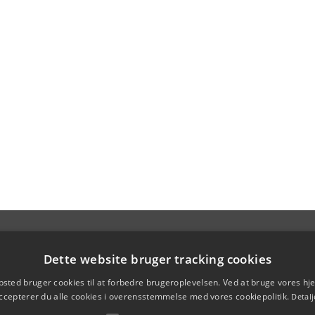
Dette website bruger tracking cookies
sted bruger cookies til at forbedre brugeroplevelsen. Ved at bruge vores 
ccepterer du alle cookies i overensstemmelse med vores cookiepolitik.
Detalj