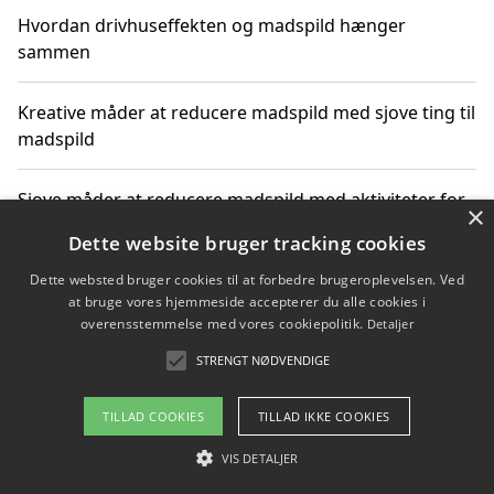
Hvordan drivhuseffekten og madspild hænger
sammen
Kreative måder at reducere madspild med sjove ting til
madspild
Sjove måder at reducere madspild med aktiviteter for
×
hele familien
Dette website bruger tracking cookies
Dette websted bruger cookies til at forbedre brugeroplevelsen. Ved
Hvor finder jeg nemme måltidskasser i Vejle
at bruge vores hjemmeside accepterer du alle cookies i
overensstemmelse med vores cookiepolitik.
Detaljer
STRENGT NØDVENDIGE
Copyright 2026 - Pilanto Aps
TILLAD COOKIES
TILLAD IKKE COOKIES
Om / kontakt
Blog
Betingelser
VIS DETALJER