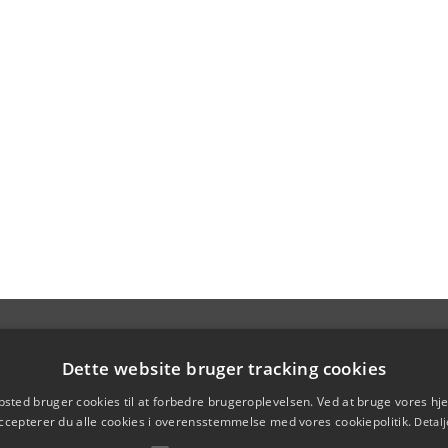
Dette website bruger tracking cookies
sted bruger cookies til at forbedre brugeroplevelsen. Ved at bruge vores 
ccepterer du alle cookies i overensstemmelse med vores cookiepolitik.
Detalj