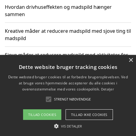
Hvordan drivhuseffekten og madspild hænger
sammen
Kreative måder at reducere madspild med sjove ting til
madspild
Sjove måder at reducere madspild med aktiviteter for
×
hele familien
Dette website bruger tracking cookies
Dette websted bruger cookies til at forbedre brugeroplevelsen. Ved
Hvor finder jeg nemme måltidskasser i Vejle
at bruge vores hjemmeside accepterer du alle cookies i
overensstemmelse med vores cookiepolitik.
Detaljer
STRENGT NØDVENDIGE
Copyright 2026 - Pilanto Aps
TILLAD COOKIES
TILLAD IKKE COOKIES
Om / kontakt
Blog
Betingelser
VIS DETALJER