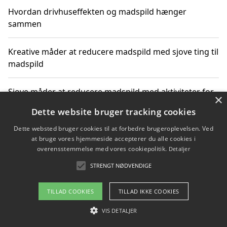
Hvordan drivhuseffekten og madspild hænger
sammen
Kreative måder at reducere madspild med sjove ting til
madspild
Sjove måder at reducere madspild med aktiviteter for
×
hele familien
Dette website bruger tracking cookies
Dette websted bruger cookies til at forbedre brugeroplevelsen. Ved
Hvor finder jeg nemme måltidskasser i Vejle
at bruge vores hjemmeside accepterer du alle cookies i
overensstemmelse med vores cookiepolitik.
Detaljer
STRENGT NØDVENDIGE
Copyright 2026 - Pilanto Aps
TILLAD COOKIES
TILLAD IKKE COOKIES
Om / kontakt
Blog
Betingelser
VIS DETALJER