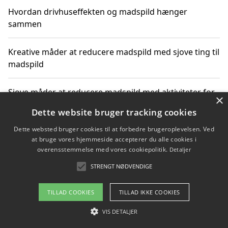
Hvordan drivhuseffekten og madspild hænger
sammen
Kreative måder at reducere madspild med sjove ting til
madspild
Sjove måder at reducere madspild med aktiviteter for
×
hele familien
Dette website bruger tracking cookies
Dette websted bruger cookies til at forbedre brugeroplevelsen. Ved
Hvor finder jeg nemme måltidskasser i Vejle
at bruge vores hjemmeside accepterer du alle cookies i
overensstemmelse med vores cookiepolitik.
Detaljer
STRENGT NØDVENDIGE
Copyright 2026 - Pilanto Aps
TILLAD COOKIES
TILLAD IKKE COOKIES
Om / kontakt
Blog
Betingelser
VIS DETALJER