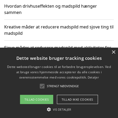
Hvordan drivhuseffekten og madspild hænger
sammen
Kreative måder at reducere madspild med sjove ting til
madspild
Sjove måder at reducere madspild med aktiviteter for
×
hele familien
Dette website bruger tracking cookies
Dette websted bruger cookies til at forbedre brugeroplevelsen. Ved
Hvor finder jeg nemme måltidskasser i Vejle
at bruge vores hjemmeside accepterer du alle cookies i
overensstemmelse med vores cookiepolitik.
Detaljer
STRENGT NØDVENDIGE
Copyright 2026 - Pilanto Aps
TILLAD COOKIES
TILLAD IKKE COOKIES
Om / kontakt
Blog
Betingelser
VIS DETALJER