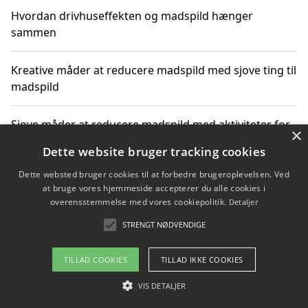
Hvordan drivhuseffekten og madspild hænger
sammen
Kreative måder at reducere madspild med sjove ting til
madspild
Sjove måder at reducere madspild med aktiviteter for
×
hele familien
Dette website bruger tracking cookies
Dette websted bruger cookies til at forbedre brugeroplevelsen. Ved
Hvor finder jeg nemme måltidskasser i Vejle
at bruge vores hjemmeside accepterer du alle cookies i
overensstemmelse med vores cookiepolitik.
Detaljer
STRENGT NØDVENDIGE
Copyright 2026 - Pilanto Aps
TILLAD COOKIES
TILLAD IKKE COOKIES
Om / kontakt
Blog
Betingelser
VIS DETALJER