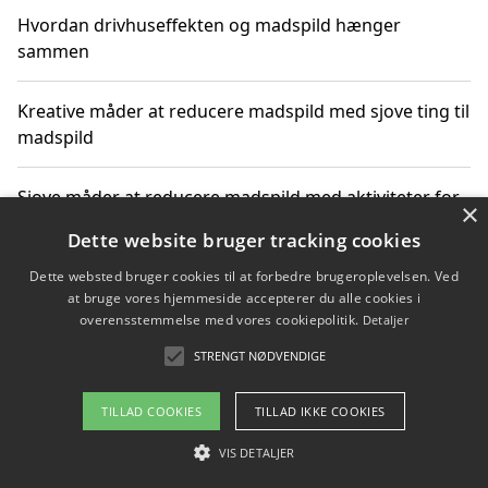
Hvordan drivhuseffekten og madspild hænger
sammen
Kreative måder at reducere madspild med sjove ting til
madspild
Sjove måder at reducere madspild med aktiviteter for
×
hele familien
Dette website bruger tracking cookies
Dette websted bruger cookies til at forbedre brugeroplevelsen. Ved
Hvor finder jeg nemme måltidskasser i Vejle
at bruge vores hjemmeside accepterer du alle cookies i
overensstemmelse med vores cookiepolitik.
Detaljer
STRENGT NØDVENDIGE
Copyright 2026 - Pilanto Aps
TILLAD COOKIES
TILLAD IKKE COOKIES
Om / kontakt
Blog
Betingelser
VIS DETALJER