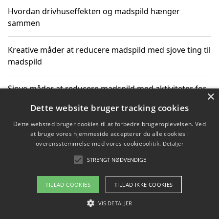
Hvordan drivhuseffekten og madspild hænger
sammen
Kreative måder at reducere madspild med sjove ting til
madspild
Sjove måder at reducere madspild med aktiviteter for
×
hele familien
Dette website bruger tracking cookies
Dette websted bruger cookies til at forbedre brugeroplevelsen. Ved
Hvor finder jeg nemme måltidskasser i Vejle
at bruge vores hjemmeside accepterer du alle cookies i
overensstemmelse med vores cookiepolitik.
Detaljer
STRENGT NØDVENDIGE
Copyright 2026 - Pilanto Aps
TILLAD COOKIES
TILLAD IKKE COOKIES
Om / kontakt
Blog
Betingelser
VIS DETALJER