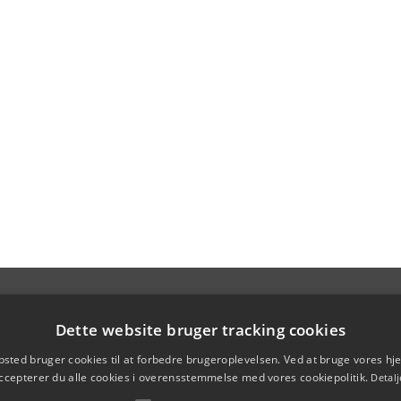
Dette website bruger tracking cookies
sted bruger cookies til at forbedre brugeroplevelsen. Ved at bruge vores 
ccepterer du alle cookies i overensstemmelse med vores cookiepolitik.
Detalj