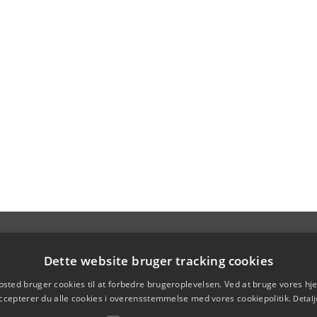
Dette website bruger tracking cookies
sted bruger cookies til at forbedre brugeroplevelsen. Ved at bruge vores 
ccepterer du alle cookies i overensstemmelse med vores cookiepolitik.
Detalj