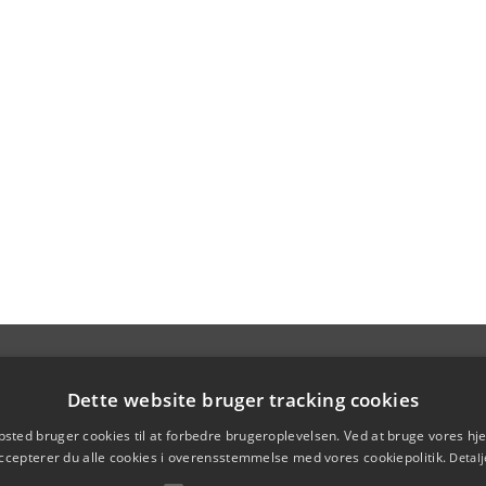
Dette website bruger tracking cookies
sted bruger cookies til at forbedre brugeroplevelsen. Ved at bruge vores 
ccepterer du alle cookies i overensstemmelse med vores cookiepolitik.
Detalj