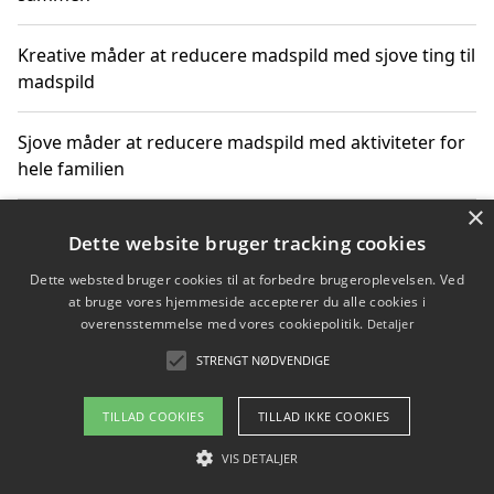
Kreative måder at reducere madspild med sjove ting til
madspild
Sjove måder at reducere madspild med aktiviteter for
hele familien
×
Hvor finder jeg nemme måltidskasser i Vejle
Dette website bruger tracking cookies
Dette websted bruger cookies til at forbedre brugeroplevelsen. Ved
at bruge vores hjemmeside accepterer du alle cookies i
overensstemmelse med vores cookiepolitik.
Detaljer
Copyright 2026 - Pilanto Aps
STRENGT NØDVENDIGE
Om / kontakt
Blog
Betingelser
TILLAD COOKIES
TILLAD IKKE COOKIES
VIS DETALJER