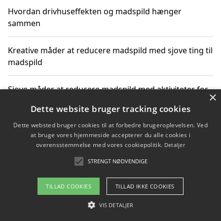
Hvordan drivhuseffekten og madspild hænger
sammen
Kreative måder at reducere madspild med sjove ting til
madspild
Sjove måder at reducere madspild med aktiviteter for
×
hele familien
Dette website bruger tracking cookies
Dette websted bruger cookies til at forbedre brugeroplevelsen. Ved
Hvor finder jeg nemme måltidskasser i Vejle
at bruge vores hjemmeside accepterer du alle cookies i
overensstemmelse med vores cookiepolitik.
Detaljer
STRENGT NØDVENDIGE
Copyright 2026 - Pilanto Aps
TILLAD COOKIES
TILLAD IKKE COOKIES
Om / kontakt
Blog
Betingelser
VIS DETALJER